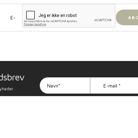
dsbrev
nyheder
Hurtige links
BR
vi
Køb
P
du