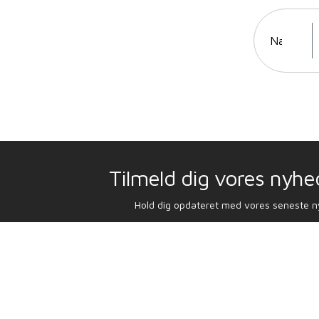
Tilmeld dig vores nyhe
Hold dig opdateret med vores seneste 
LEV DIT BEDSTE LIV NU
Find din drømmebolig via BRIAN NIELSEN HOMES 
har 21 års erfaring på kysten og vi sørger for at 