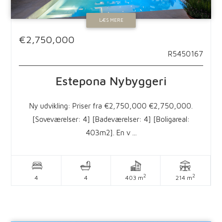
LÆS MERE
€2,750,000
R5450167
Estepona
Nybyggeri
Ny udvikling: Priser fra €2,750,000 €2,750,000.
[Soveværelser: 4] [Badeværelser: 4] [Boligareal:
403m2]. En v ...
2
2
4
4
403 m
214 m