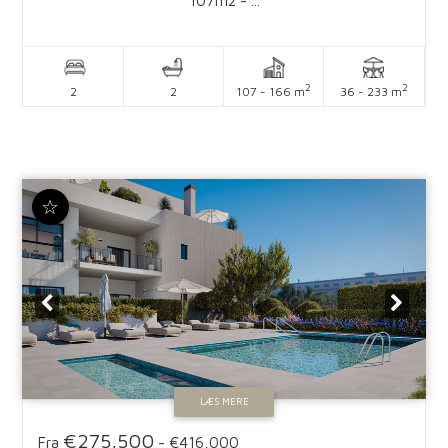
107m2 - ...
2
2
2
2
107 - 166 m
36 - 233 m
☆
LÆS MERE
€275,500
Fra
-
€416,000