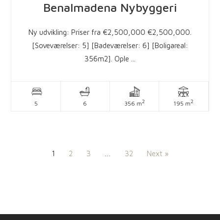
Benalmadena
Nybyggeri
Ny udvikling: Priser fra €2,500,000 €2,500,000.
[Soveværelser: 5] [Badeværelser: 6] [Boligareal:
356m2]. Ople ...
2
2
5
6
356 m
195 m
1
2
3
…
32
Next »