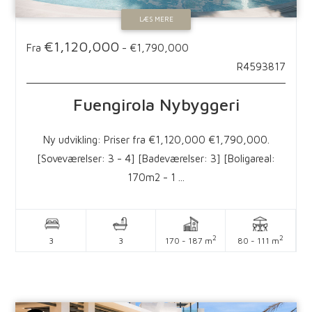
LÆS MERE
€1,120,000
Fra
-
€1,790,000
R4593817
Fuengirola
Nybyggeri
Ny udvikling: Priser fra €1,120,000 €1,790,000.
[Soveværelser: 3 - 4] [Badeværelser: 3] [Boligareal:
170m2 - 1 ...
2
2
3
3
170 - 187 m
80 - 111 m