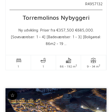
R4957132
Torremolinos
Nybyggeri
Ny udvikling: Priser fra €357,500 €685,000.
[Soveværelser: 1 - 4] [Badeværelser: 1 - 3] [Boligareal:
86m2 - 19 ...
2
2
1
1
86 - 192 m
9 - 34 m
☆