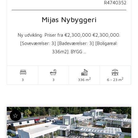
R4740352
Mijas
Nybyggeri
Ny udvikling: Priser fra €2,300,000 €2,300,000.
[Soveværelser: 3] [Badeværelser: 3] [Boligareal:
336m2]. BYGG ...
2
2
3
3
336 m
6 - 23 m
☆