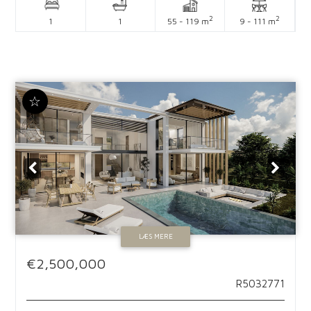
2
2
1
1
55 - 119 m
9 - 111 m
☆
LÆS MERE
€2,500,000
R5032771