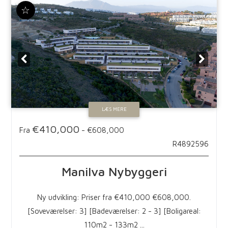
☆
LÆS MERE
€410,000
Fra
-
€608,000
R4892596
Manilva
Nybyggeri
Ny udvikling: Priser fra €410,000 €608,000.
[Soveværelser: 3] [Badeværelser: 2 - 3] [Boligareal:
110m2 - 133m2 ...