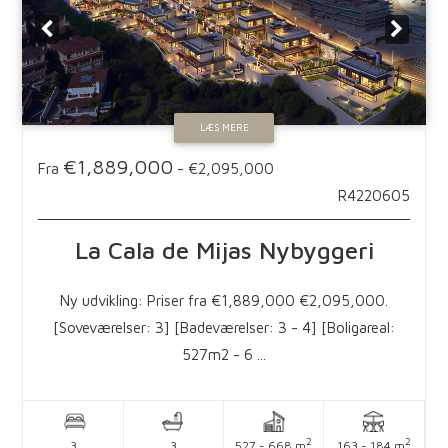
LÆS MERE
€1,889,000
Fra
-
€2,095,000
R4220605
La Cala de Mijas
Nybyggeri
Ny udvikling: Priser fra €1,889,000 €2,095,000.
[Soveværelser: 3] [Badeværelser: 3 - 4] [Boligareal:
527m2 - 6 ...
2
2
3
3
527 - 668 m
163 - 184 m