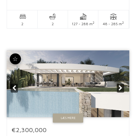
2
2
2
2
127 - 288 m
48 - 285 m
☆
LÆS MERE
€2,300,000