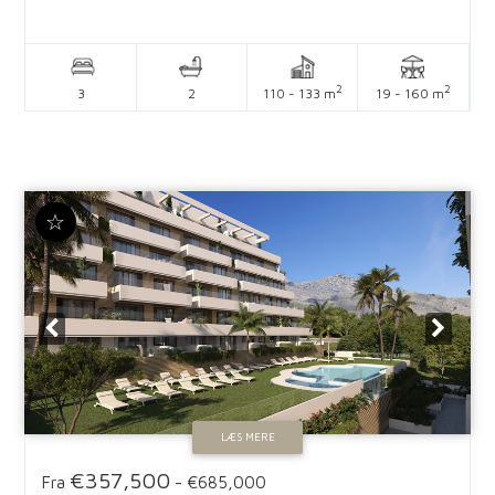
2
2
3
2
110 - 133 m
19 - 160 m
☆
LÆS MERE
€357,500
Fra
-
€685,000