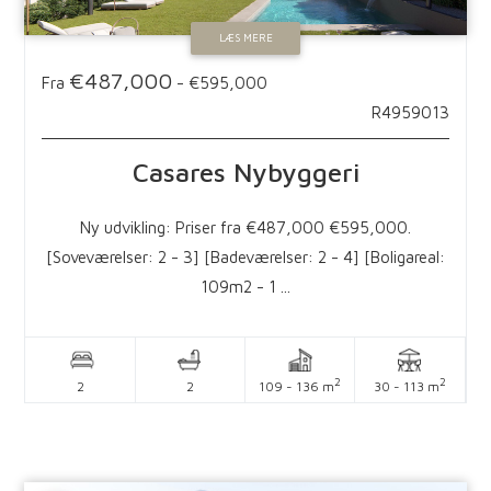
LÆS MERE
€487,000
Fra
-
€595,000
R4959013
Casares
Nybyggeri
Ny udvikling: Priser fra €487,000 €595,000.
[Soveværelser: 2 - 3] [Badeværelser: 2 - 4] [Boligareal:
109m2 - 1 ...
2
2
2
2
109 - 136 m
30 - 113 m