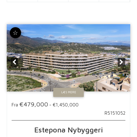
☆
LÆS MERE
€479,000
Fra
-
€1,450,000
R5151052
Estepona
Nybyggeri