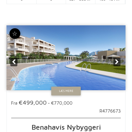
☆
LÆS MERE
€499,000
Fra
-
€770,000
R4776673
Benahavís
Nybyggeri