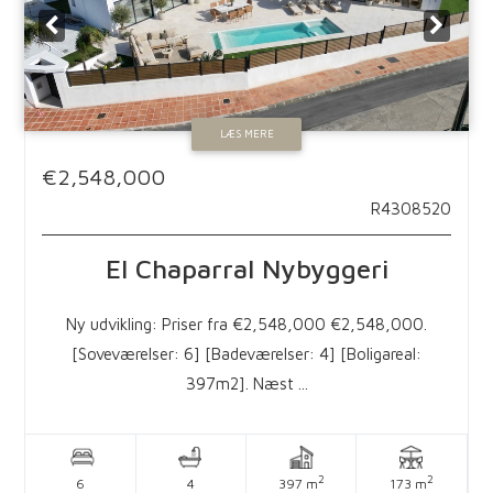
LÆS MERE
€2,548,000
R4308520
El Chaparral
Nybyggeri
Ny udvikling: Priser fra €2,548,000 €2,548,000.
[Soveværelser: 6] [Badeværelser: 4] [Boligareal:
397m2]. Næst ...
2
2
6
4
397 m
173 m