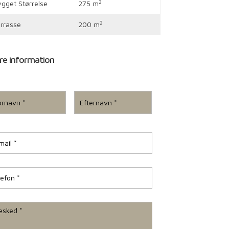
2
gget Størrelse
275 m
2
rrasse
200 m
re information
First
Last