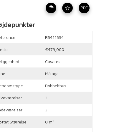
☆
PDF
øjdepunkter
eference
R5411554
ecio
€479,000
eliggenhed
Casares
one
Málaga
jendomstype
Dobbelthus
oveværelser
3
adeværelser
3
2
ottet Størrelse
0 m