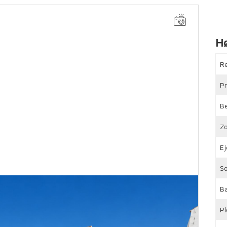
H
R
Pr
B
Z
E
S
B
Pl